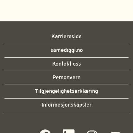
Karriereside
samediggi.no
Kontakt oss
Personvern
Tilgjengelighetserklæring
Informasjonskapsler
Å
Å
Å
Å